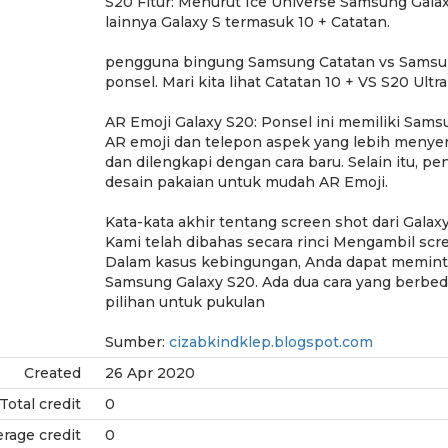
S20 Fitur: Menurut Ice Universe Samsung Gala
lainnya Galaxy S termasuk 10 + Catatan.
pengguna bingung Samsung Catatan vs Samsung
ponsel. Mari kita lihat Catatan 10 + VS S20 Ultra
AR Emoji Galaxy S20: Ponsel ini memiliki Sam
AR emoji dan telepon aspek yang lebih menye
dan dilengkapi dengan cara baru. Selain itu, p
desain pakaian untuk mudah AR Emoji.
Kata-kata akhir tentang screen shot dari Galax
Kami telah dibahas secara rinci Mengambil scr
Dalam kasus kebingungan, Anda dapat meminta
Samsung Galaxy S20. Ada dua cara yang berb
pilihan untuk pukulan
Sumber:
cizabkindklep.blogspot.com
Created
26 Apr 2020
Total credit
0
rage credit
0