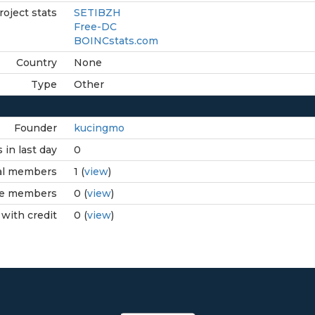
roject stats
SETIBZH
Free-DC
BOINCstats.com
Country
None
Type
Other
Founder
kucingmo
in last day
0
al members
1 (
view
)
ve members
0 (
view
)
with credit
0 (
view
)