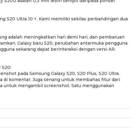
xy S20U adalah 0,3 mm lebih sempit daripada ponsel
 S20 Ultra 10 +. Kami memiliki sekilas perbandingan dua
sung adalah meningkatkan hari demi hari, dan pembaruan
ramkan. Galaxy baru S20, perubahan antarmuka pengguna
engguna sekarang dapat berinteraksi dengan versi AR.
y S20:
eenshot pada Samsung Galaxy S20, S20 Plus, S20 Ultra.
 di komentar. Juga senang untuk membahas fitur dari
eda untuk mengambil screenshot. Satu menggunakan