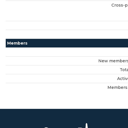
Cross-p
Members
New members 
Tot
Acti
Members 