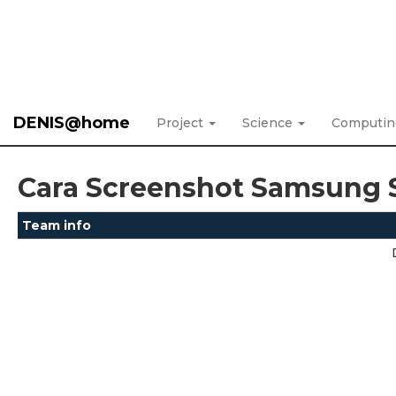
DENIS@home
Project
Science
Computi
Cara Screenshot Samsung 
Team info