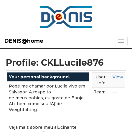
DENIS@home
Profile: CKLLucile876
Your personal background.
User
View
info
Pode me chamar por Lucile vivo em
Salvador. A respeito
Team
—
de meus hobies, eu gosto de Banjo.
Ah, bem como sou fÄƒ de
Weightlifting.
Veja mais sobre meu alucinante