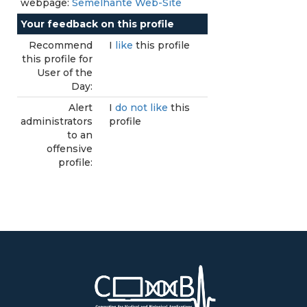
webpage:
Semelhante Web-Site
Your feedback on this profile
Recommend
I
like
this profile
this profile for
User of the
Day:
Alert
I
do not like
this
administrators
profile
to an
offensive
profile: