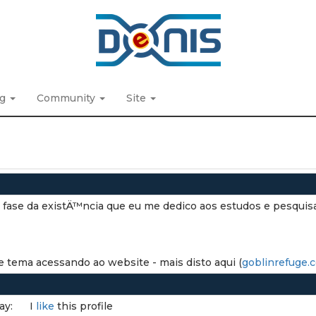
ng
Community
Site
 fase da existÄ™ncia que eu me dedico aos estudos e pesquis
tema acessando ao website - mais disto aqui (
goblinrefuge.
ay:
I
like
this profile