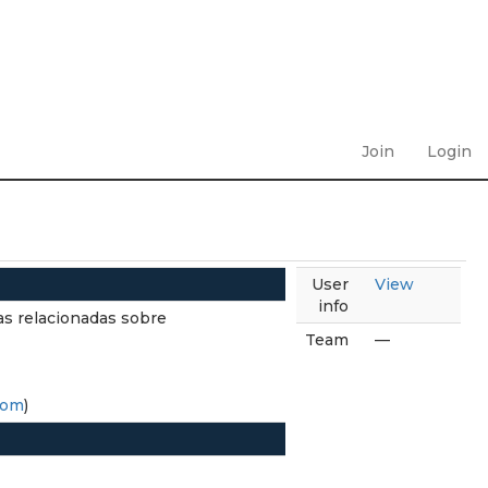
Join
Login
User
View
info
as relacionadas sobre
Team
—
com
)