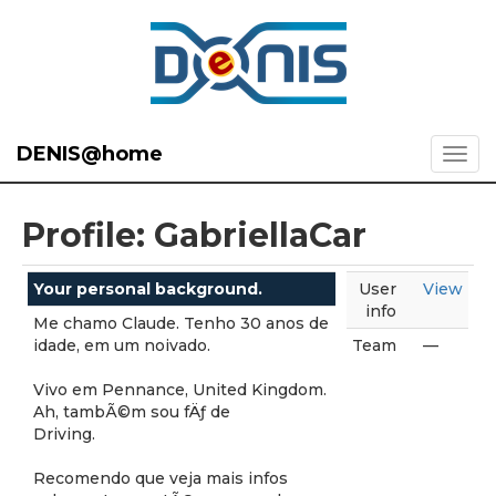
DENIS@home
Profile: GabriellaCar
Your personal background.
User
View
info
Me chamo Claude. Tenho 30 anos de
idade, em um noivado.
Team
—
Vivo em Pennance, United Kingdom.
Ah, tambÃ©m sou fÄƒ de
Driving.
Recomendo que veja mais infos