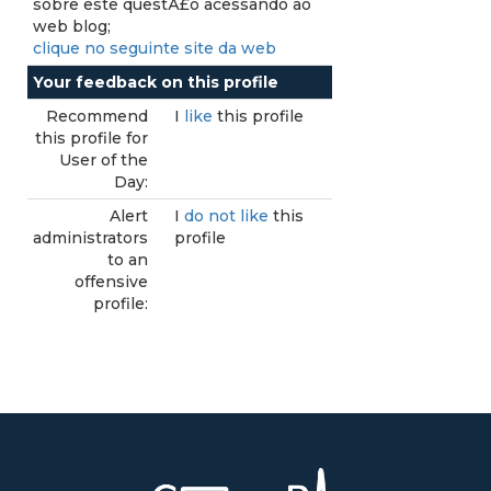
sobre este questÃ£o acessando ao
web blog;
clique no seguinte site da web
Your feedback on this profile
Recommend
I
like
this profile
this profile for
User of the
Day:
Alert
I
do not like
this
administrators
profile
to an
offensive
profile: