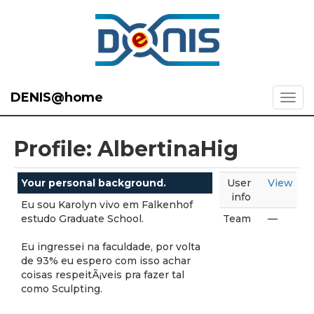
DENIS@home
Profile: AlbertinaHig
Your personal background.
User
View
info
Eu sou Karolyn vivo em Falkenhof
estudo Graduate School.
Team
—
Eu ingressei na faculdade, por volta
de 93% eu espero com isso achar
coisas respeitÃ¡veis pra fazer tal
como Sculpting.