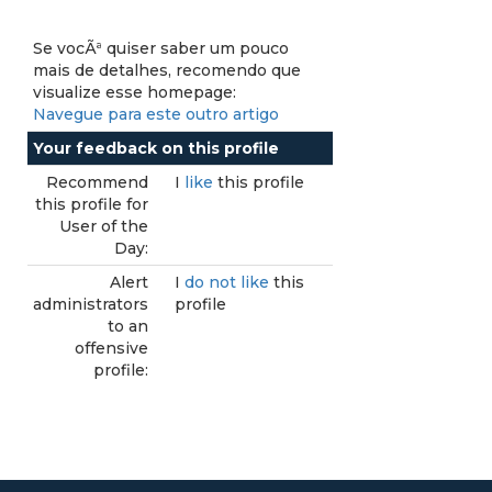
Se vocÃª quiser saber um pouco
mais de detalhes, recomendo que
visualize esse homepage:
Navegue para este outro artigo
Your feedback on this profile
Recommend
I
like
this profile
this profile for
User of the
Day:
Alert
I
do not like
this
administrators
profile
to an
offensive
profile: