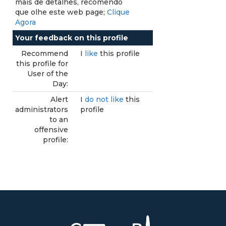
mais de detalhes, recomendo
que olhe este web page;
Clique
Agora
Your feedback on this profile
Recommend
I
like
this profile
this profile for
User of the
Day:
Alert
I
do not like
this
administrators
profile
to an
offensive
profile: