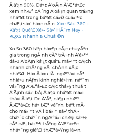
Ä‘áº¿n 90%. Dá»± Ä‘oÃ¡n Ä‘Æ°á»£c
xem nhÆ° cÃ´ng Ä‘oáº¡n quan trá»ng
nháº¥t trong báº¥t cá»© cuá»™c
chÆ¡i sá»‘ há»c nÃ o.
Xá»• Sá»‘ 360 -
Káº¿t Quáº£ Xá»• Sá»‘ HÃ´m Nay -
KQXS Nhanh & Chuáº©n
Xo So 360 táº­p há»£p cÃ¡c chuyÃªn
gia trong ngÃ nh cÃ³ trÃ¬nh Ä‘á»™
dá»± Ä‘oÃ¡n káº¿t quáº£ má»™t cÃ¡ch
nhanh chÃ³ng vÃ chÃ­nh xÃ¡c
nháº¥t. Há» Ä‘á»u lÃ ngÆ°á»i cÃ³
nhiá»u nÄƒm kinh nghiá»‡m, náº¯m
vá»¯ng Ä‘Æ°á»£c cÃ¡c thá»§ thuáº­t
Ä‘Ã¡nh sá»‘ bÃ¡ Ä‘áº¡o nháº¥t má»i
thá»i Ä‘áº¡i. Do Ä‘Ã³, náº¿u nhÆ°
Ä‘Æ°á»£c há» tÆ° váº¥n, báº­t mÃ­
cho má»™t vÃ i bá»™ sá»‘ thÃ¬
cháº¯c cháº¯n ngÆ°á»i chÆ¡i sáº½
cÃ³ cÆ¡ há»™i trÃºng Ä‘Æ°á»£c
nhá»¯ng giáº£i thÆ°á»Ÿng lá»›n.