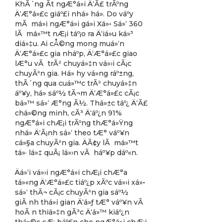
KhÃ´ng Ã­t ngÆ°á»i Ä‘Ã£ trÃºng
Ä‘Æ°á»£c giáº£i nhá» há». Do váº­y
mÃ má»i ngÆ°á»i gá»i Xá»• Sá»‘ 360
lÃ má»™t nÆ¡i táº¡o ra Ä‘iá»u ká»³
diá»‡u. Ai cÅ©ng mong muá»‘n
Ä‘Æ°á»£c gia nháº­p, Ä‘Æ°á»£c giao
lÆ°u vÃ trÃ² chuyá»‡n vá»›i cÃ¡c
chuyÃªn gia. Há» hy vá»ng ráº±ng,
thÃ´ng qua cuá»™c trÃ² chuyá»‡n
áº¥y, há» sáº½ tÃ¬m Ä‘Æ°á»£c cÃ¡c
bá»™ sá»‘ Æ°ng Ã½. Thá»±c táº¿ Ä‘Ã£
chá»©ng minh, cÃ³ Ä‘áº¿n 91%
ngÆ°á»i chÆ¡i trÃºng thÆ°á»Ÿng
nhá» Ä‘Ã¡nh sá»‘ theo tÆ° váº¥n
cá»§a chuyÃªn gia. ÄÃ¢y lÃ má»™t
tá»· lá»‡ quÃ¡ lá»›n vÃ háº¥p dáº«n.
Äá»‘i vá»›i ngÆ°á»i chÆ¡i chÆ°a
tá»«ng Ä‘Æ°á»£c tiáº¿p xÃºc vá»›i xá»•
sá»‘ thÃ¬ cÃ¡c chuyÃªn gia sáº½
giÃ nh thá»i gian Ä‘á»ƒ tÆ° váº¥n vÃ
hoÃ n thiá»‡n gÃ³c Ä‘á»™ kiáº¿n