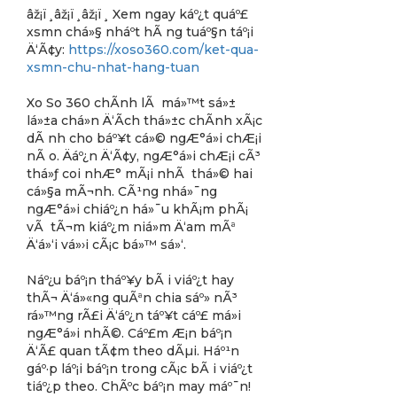
âž¡ï¸âž¡ï¸âž¡ï¸ Xem ngay káº¿t quáº£
xsmn chá»§ nháº­t hÃ ng tuáº§n táº¡i
Ä‘Ã¢y:
https://xoso360.com/ket-qua-
xsmn-chu-nhat-hang-tuan
Xo So 360 chÃ­nh lÃ má»™t sá»±
lá»±a chá»n Ä‘Ã­ch thá»±c chÃ­nh xÃ¡c
dÃ nh cho báº¥t cá»© ngÆ°á»i chÆ¡i
nÃ o. Äáº¿n Ä‘Ã¢y, ngÆ°á»i chÆ¡i cÃ³
thá»ƒ coi nhÆ° mÃ¡i nhÃ thá»© hai
cá»§a mÃ¬nh. CÃ¹ng nhá»¯ng
ngÆ°á»i chiáº¿n há»¯u khÃ¡m phÃ¡
vÃ tÃ¬m kiáº¿m niá»m Ä‘am mÃª
Ä‘á»‘i vá»›i cÃ¡c bá»™ sá»‘.
Náº¿u báº¡n tháº¥y bÃ i viáº¿t hay
thÃ¬ Ä‘á»«ng quÃªn chia sáº» nÃ³
rá»™ng rÃ£i Ä‘áº¿n táº¥t cáº£ má»i
ngÆ°á»i nhÃ©. Cáº£m Æ¡n báº¡n
Ä‘Ã£ quan tÃ¢m theo dÃµi. Háº¹n
gáº·p láº¡i báº¡n trong cÃ¡c bÃ i viáº¿t
tiáº¿p theo. ChÃºc báº¡n may máº¯n!