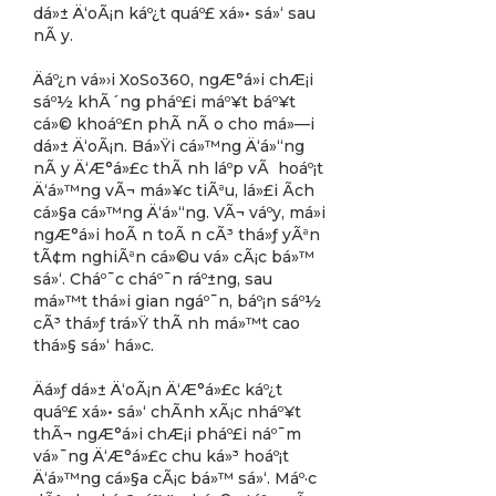
dá»± Ä‘oÃ¡n káº¿t quáº£ xá»• sá»‘ sau
nÃ y.
Äáº¿n vá»›i XoSo360, ngÆ°á»i chÆ¡i
sáº½ khÃ´ng pháº£i máº¥t báº¥t
cá»© khoáº£n phÃ­ nÃ o cho má»—i
dá»± Ä‘oÃ¡n. Bá»Ÿi cá»™ng Ä‘á»“ng
nÃ y Ä‘Æ°á»£c thÃ nh láº­p vÃ hoáº¡t
Ä‘á»™ng vÃ¬ má»¥c tiÃªu, lá»£i Ã­ch
cá»§a cá»™ng Ä‘á»“ng. VÃ¬ váº­y, má»i
ngÆ°á»i hoÃ n toÃ n cÃ³ thá»ƒ yÃªn
tÃ¢m nghiÃªn cá»©u vá» cÃ¡c bá»™
sá»‘. Cháº¯c cháº¯n ráº±ng, sau
má»™t thá»i gian ngáº¯n, báº¡n sáº½
cÃ³ thá»ƒ trá»Ÿ thÃ nh má»™t cao
thá»§ sá»‘ há»c.
Äá»ƒ dá»± Ä‘oÃ¡n Ä‘Æ°á»£c káº¿t
quáº£ xá»• sá»‘ chÃ­nh xÃ¡c nháº¥t
thÃ¬ ngÆ°á»i chÆ¡i pháº£i náº¯m
vá»¯ng Ä‘Æ°á»£c chu ká»³ hoáº¡t
Ä‘á»™ng cá»§a cÃ¡c bá»™ sá»‘. Máº·c