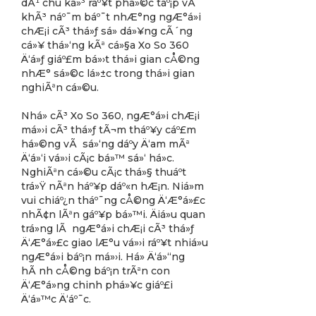
dÃ¹ chu ká»³ ráº¥t phá»©c táº¡p vÃ
khÃ³ náº¯m báº¯t nhÆ°ng ngÆ°á»i
chÆ¡i cÃ³ thá»ƒ sá»­ dá»¥ng cÃ´ng
cá»¥ thá»‘ng kÃª cá»§a Xo So 360
Ä‘á»ƒ giáº£m bá»›t thá»i gian cÅ©ng
nhÆ° sá»©c lá»±c trong thá»i gian
nghiÃªn cá»©u.
Nhá» cÃ³ Xo So 360, ngÆ°á»i chÆ¡i
má»›i cÃ³ thá»ƒ tÃ¬m tháº¥y cáº£m
há»©ng vÃ sá»‘ng dáº­y Ä‘am mÃª
Ä‘á»‘i vá»›i cÃ¡c bá»™ sá»‘ há»c.
NghiÃªn cá»©u cÃ¡c thá»§ thuáº­t
trá»Ÿ nÃªn háº¥p dáº«n hÆ¡n. Niá»m
vui chiáº¿n tháº¯ng cÅ©ng Ä‘Æ°á»£c
nhÃ¢n lÃªn gáº¥p bá»™i. Äiá»u quan
trá»ng lÃ ngÆ°á»i chÆ¡i cÃ³ thá»ƒ
Ä‘Æ°á»£c giao lÆ°u vá»›i ráº¥t nhiá»u
ngÆ°á»i báº¡n má»›i. Há» Ä‘á»“ng
hÃ nh cÅ©ng báº¡n trÃªn con
Ä‘Æ°á»ng chinh phá»¥c giáº£i
Ä‘á»™c Ä‘áº¯c.