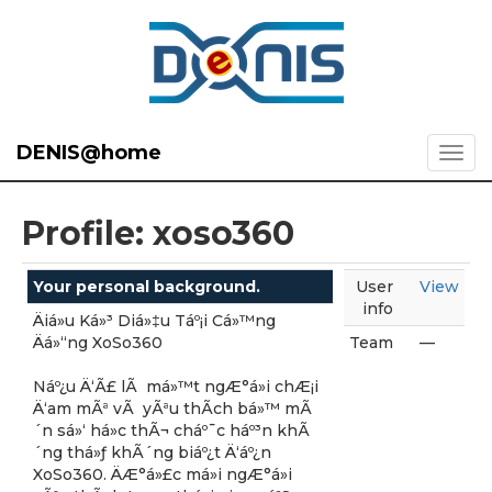
DENIS@home
Profile: xoso360
Your personal background.
User
View
info
Äiá»u Ká»³ Diá»‡u Táº¡i Cá»™ng
Äá»“ng XoSo360
Team
—
Náº¿u Ä‘Ã£ lÃ má»™t ngÆ°á»i chÆ¡i
Ä‘am mÃª vÃ yÃªu thÃ­ch bá»™ mÃ
´n sá»‘ há»c thÃ¬ cháº¯c háº³n khÃ
´ng thá»ƒ khÃ´ng biáº¿t Ä‘áº¿n
XoSo360. ÄÆ°á»£c má»i ngÆ°á»i