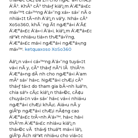
thá»©c cÆ¡ báº£n cho ngÆ°á»i chÆ¡i
Ä‘Ã³. KhÃ³ cÃ³ thá»ƒ kiáº¿m Ä‘Æ°á»£c
má»™t cá»™ng Ä‘á»“ng xá»• sá»‘ nÃ o
nhiá»‡t tÃ¬nh Ä‘áº¿n váº­y. Nhá» cÃ³
XoSo360, khÃ´ng Ã­t ngÆ°á»i Ä‘Ã£
Ä‘Æ°á»£c Ä‘á»•i Ä‘á»i, kiáº¿m Ä‘Æ°á»£c
ráº¥t nhiá»u tiá»n thÆ°á»Ÿng,
Ä‘Æ°á»£c má»i ngÆ°á»i ngÆ°á»¡ng
má»™.
ketquaxoso XoSo360
Äáº¿n vá»›i cá»™ng Ä‘á»“ng tuyá»‡t
vá»i nÃ y, cÃ³ thá»ƒ nÃ³i lÃ thiÃªn
Ä‘Æ°á»ng dÃ nh cho ngÆ°á»i Ä‘am
mÃª sá»‘ há»c. NgÆ°á»i chÆ¡i cÃ³
thá»ƒ tá»± do tham gia bÃ¬nh luáº­n,
chia sáº» cÃ¡c kiáº¿n thá»©c, cÃ¢u
chuyá»‡n vá» sá»‘ há»c vá»›i nhiá»u
ngÆ°á»i chÆ¡i khÃ¡c. Äiá»u nÃ y
giÃºp ngÆ°á»i chÆ¡i nÃ¢ng cao
Ä‘Æ°á»£c trÃ¬nh Ä‘á»™, há»c há»i
thÃªm Ä‘Æ°á»£c nhiá»u kiáº¿n
thá»©c vÃ thá»§ thuáº­t má»›i láº¡,
giÃºp Ã­ch ráº¥t nhiá»u cho viá»‡c