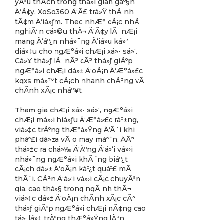
yÃªu thÃ­ch trong thá»i gian gáº§n
Ä‘Ã¢y, XoSo360 Ä‘Ã£ trá»Ÿ thÃ nh
tÃ¢m Ä‘iá»ƒm. Theo nhÆ° cÃ¡c nhÃ
nghiÃªn cá»©u thÃ¬ Ä‘Ã¢y lÃ nÆ¡i
mang Ä‘áº¿n nhá»¯ng Ä‘iá»u ká»³
diá»‡u cho ngÆ°á»i chÆ¡i xá»• sá»‘.
Cá»¥ thá»ƒ lÃ nÃ³ cÃ³ thá»ƒ giÃºp
ngÆ°á»i chÆ¡i dá»± Ä‘oÃ¡n Ä‘Æ°á»£c
kqxs má»™t cÃ¡ch nhanh chÃ³ng vÃ
chÃ­nh xÃ¡c nháº¥t.
Tham gia chÆ¡i xá»• sá»‘, ngÆ°á»i
chÆ¡i má»›i hiá»ƒu Ä‘Æ°á»£c ráº±ng,
viá»‡c trÃºng thÆ°á»Ÿng Ä‘Ã´i khi
pháº£i dá»±a vÃ o may máº¯n. ÄÃ³
thá»±c ra chá»‰ Ä‘Ãºng Ä‘á»‘i vá»›i
nhá»¯ng ngÆ°á»i khÃ´ng biáº¿t
cÃ¡ch dá»± Ä‘oÃ¡n káº¿t quáº£ mÃ
thÃ´i. CÃ²n Ä‘á»‘i vá»›i cÃ¡c chuyÃªn
gia, cao thá»§ trong ngÃ nh thÃ¬
viá»‡c dá»± Ä‘oÃ¡n chÃ­nh xÃ¡c cÃ³
thá»ƒ giÃºp ngÆ°á»i chÆ¡i nÃ¢ng cao
tá»· lá»‡ trÃºng thÆ°á»Ÿng lÃªn