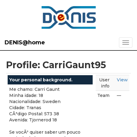
DENIS@home
Profile: CarriGaunt95
Your personal background.
User
View
info
Me chamo: Carri Gaunt
Minha idade: 18
Team
—
Nacionalidade: Sweden
Cidade: Tranas
CÃ³digo Postal: 573 38
Avenida: Tjornerod 18
Se vocÃª quiser saber um pouco