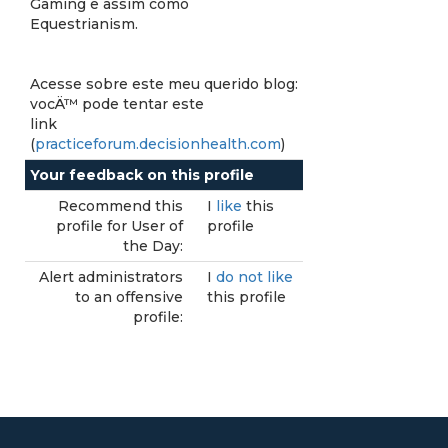
Gaming e assim como
Equestrianism.
Acesse sobre este meu querido blog:
vocÄ™ pode tentar este
link
(
practiceforum.decisionhealth.com
)
Your feedback on this profile
Recommend this
I
like
this
profile for User of
profile
the Day:
Alert administrators
I
do not like
to an offensive
this profile
profile: