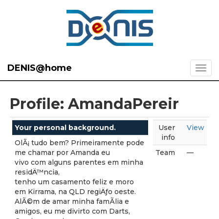
DENIS@home
Profile: AmandaPereir
Your personal background.
User
View
info
OlÃ¡ tudo bem? Primeiramente pode
me chamar por Amanda eu
Team
—
vivo com alguns parentes em minha
residÄ™ncia,
tenho um casamento feliz e moro
em Kirrama, na QLD regiÄƒo oeste.
AlÃ©m de amar minha famÃ­lia e
amigos, eu me divirto com Darts,