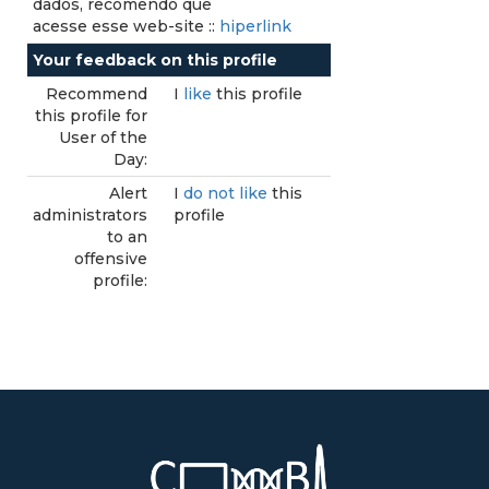
dados, recomendo que
acesse esse web-site ::
hiperlink
Your feedback on this profile
Recommend
I
like
this profile
this profile for
User of the
Day:
Alert
I
do not like
this
administrators
profile
to an
offensive
profile: