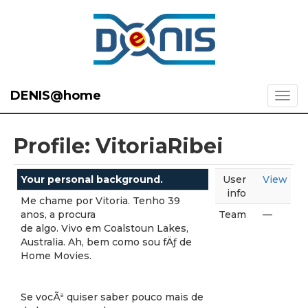
DENIS@home
Profile: VitoriaRibei
Your personal background.
User
View
info
Me chame por Vitoria. Tenho 39
anos, a procura
Team
—
de algo. Vivo em Coalstoun Lakes,
Australia. Ah, bem como sou fÄƒ de
Home Movies.
Se vocÃª quiser saber pouco mais de