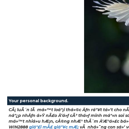
Your personal background.
CÃ¡ luÃ´n lÃ má»™t loáº¡i thá»©c Äƒn ráº¥t tá»‘t cho n
náº¿p nhÄƒn á»Ÿ nÃ£o Ä‘á»ƒ cÃ³ thá»ƒ minh máº«n soi sá»‘
má»™t nhiá»u hÆ¡n, cÅ©ng nhÆ° thÃ¨m Ä‘Æ°á»£c bá»•
WIN2888
giáº£i mÃ£ giáº¥c mÆ¡
vÃ nhá»¯ng con sá»‘ vá