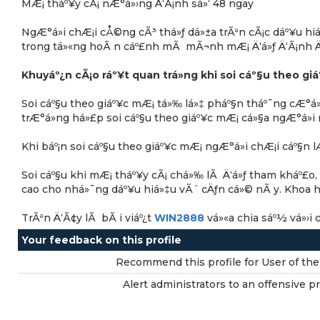
MÆ¡ tháº¥y cÃ¡ nÆ°á»›ng Ä‘Ã¡nh sá»‘ 48 ngay
NgÆ°á»i chÆ¡i cÅ©ng cÃ³ thá»ƒ dá»±a trÃªn cÃ¡c dáº¥u hiá»
trong tá»«ng hoÃ n cáº£nh mÃ mÃ¬nh mÆ¡ Ä‘á»ƒ Ä‘Ã¡nh Ä
Khuyáº¿n cÃ¡o ráº¥t quan trá»ng khi soi cáº§u theo 
Soi cáº§u theo giáº¥c mÆ¡ tá»‰ lá»‡ pháº§n tháº¯ng cÆ°á»
trÆ°á»ng há»£p soi cáº§u theo giáº¥c mÆ¡ cá»§a ngÆ°á»
Khi báº¡n soi cáº§u theo giáº¥c mÆ¡ ngÆ°á»i chÆ¡i cáº§n 
Soi cáº§u khi mÆ¡ tháº¥y cÃ¡ chá»‰ lÃ Ä‘á»ƒ tham kháº£o,
cao cho nhá»¯ng dáº¥u hiá»‡u vÃ´ cÄƒn cá»© nÃ y. Khoa 
TrÃªn Ä‘Ã¢y lÃ bÃ i viáº¿t
WIN2888
vá»«a chia sáº½ vá»›i 
Your feedback on this profile
Recommend this profile for User of the
Alert administrators to an offensive pro