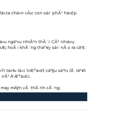
 lá»±a chá»n cÃ¡c con sá»‘ phÃ¹ há»£p
u ngáº«u nhiÃªn thÃ´i. CÃ³ nhiá»u
¡ hoÃ i khÃ´ng tháº¥y sá»‘ nÃ o ra cáº£.
Ÿi tá»‰ lá»‡ trÆ°á»£t cáº§u sáº½ lÃ ráº¥t
 nÃ³ Ä‘Æ°á»£c.
uÃ´n may mÄƒn vÃ thÃ nh cÃ´ng.