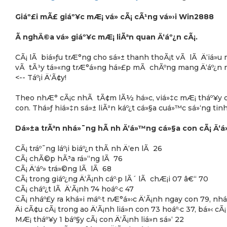
Giáº£i mÃ£ giáº¥c mÆ¡ vá» cÃ¡ cÃ¹ng vá»›i Win2888
Ã nghÄ©a vá» giáº¥c mÆ¡ liÃªn quan Ä‘áº¿n cÃ¡.
CÃ¡ lÃ biá»ƒu trÆ°ng cho sá»± thanh thoÃ¡t vÃ lÃ Ä‘iá»u 
vÃ tÃ¹y tá»«ng trÆ°á»ng há»£p mÃ chÃºng mang Ä‘áº¿n n
<-- Táº¡i Ä‘Ã¢y!
Theo nhÆ° cÃ¡c nhÃ tÃ¢m lÃ½ há»c, viá»‡c mÆ¡ tháº¥y c
con. Thá»ƒ hiá»‡n sá»± liÃªn káº¿t cá»§a cuá»™c sá»‘ng ti
Dá»±a trÃªn nhá»¯ng hÃ nh Ä‘á»™ng cá»§a con cÃ¡ Ä‘á»
CÃ¡ tráº¯ng láº¡i biáº¿n thÃ nh Ä‘en lÃ 26
CÃ¡ chÃ©p hÃ³a rá»“ng lÃ 76
CÃ¡ Ä‘áº» trá»©ng lÃ lÃ 68
CÃ¡ trong giáº¿ng Ä‘Ã¡nh cáº·p lÃ´ lÃ chÆ¡i 07 â€“ 70
CÃ¡ cháº¿t lÃ Ä‘Ã¡nh 74 hoáº·c 47
CÃ¡ nháº£y ra khá»i máº·t nÆ°á»›c Ä‘Ã¡nh ngay con 79, nháº
Äi cÃ¢u cÃ¡ trong ao Ä‘Ã¡nh liá»n con 73 hoáº·c 37, bá»‹ cÃ
MÆ¡ tháº¥y 1 báº§y cÃ¡ con Ä‘Ã¡nh liá»n sá»‘ 22