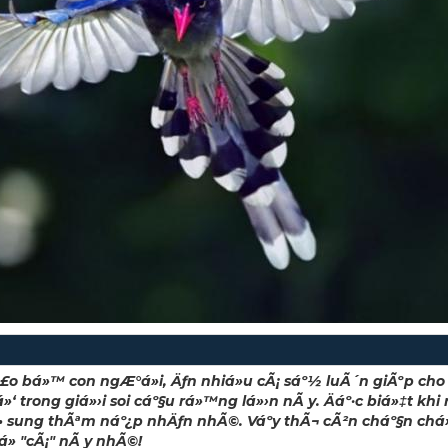
Ã£o bá»™ con ngÆ°á»i, Äƒn nhiá»u cÃ¡ sáº½ luÃ´n giÃºp ch
 trong giá»›i soi cáº§u rá»™ng lá»›n nÃ y. Äáº·c biá»‡t khi 
 sung thÃªm náº¿p nhÄƒn nhÃ©. Váº­y thÃ¬ cÃ²n cháº§n c
» "cÃ¡" nÃ y nhÃ©!