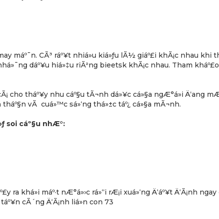
may máº¯n. CÃ³ ráº¥t nhiá»u kiá»ƒu lÃ½ giáº£i khÃ¡c nhau khi 
há»¯ng dáº¥u hiá»‡u riÃªng bieetsk khÃ¡c nhau. Tham kháº£o
Ã¡ cho tháº¥y nhu cáº§u tÃ¬nh dá»¥c cá»§a ngÆ°á»i Ä‘ang m
nh tháº§n vÃ cuá»™c sá»‘ng thá»±c táº¿ cá»§a mÃ¬nh.
ƒ soi cáº§u nhÆ°:
£y ra khá»i máº·t nÆ°á»›c rá»“i rÆ¡i xuá»‘ng Ä‘áº¥t Ä‘Ã¡nh ngay
¡ táº¥n cÃ´ng Ä‘Ã¡nh liá»n con 73