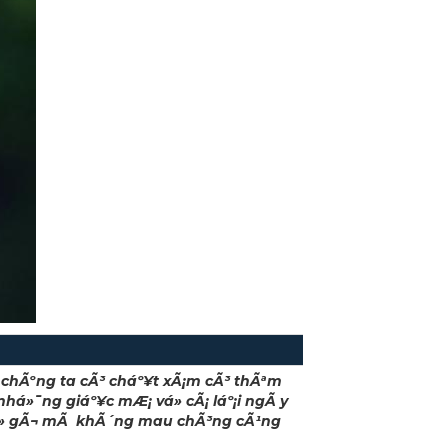
o chÃºng ta cÃ³ cháº¥t xÃ¡m cÃ³ thÃªm
nhá»¯ng giáº¥c mÆ¡ vá» cÃ¡ láº¡i ngÃ y
há» gÃ¬ mÃ khÃ´ng mau chÃ³ng cÃ¹ng