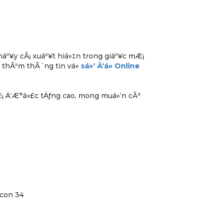
tháº¥y cÃ¡ xuáº¥t hiá»‡n trong giáº¥c mÆ¡
 thÃªm thÃ´ng tin vá»
sá»‘ Ä‘á» Online
Æ¡ Ä‘Æ°á»£c tÄƒng cao, mong muá»‘n cÃ³
 con 34