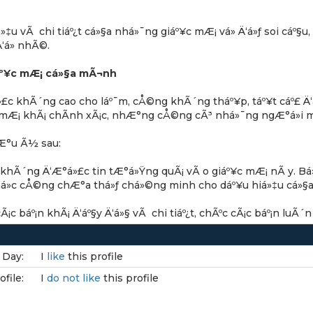
‡u vÃ chi tiáº¿t cá»§a nhá»¯ng giáº¥c mÆ¡ vá» Ä‘á»ƒ soi cáº§u,
‘á» nhÃ©.
giáº¥c mÆ¡ cá»§a mÃ¬nh
£c khÃ´ng cao cho láº¯m, cÅ©ng khÃ´ng tháº¥p, táº¥t cáº£ Ä‘á»
i mÆ¡ khÃ¡ chÃ­nh xÃ¡c, nhÆ°ng cÅ©ng cÃ³ nhá»¯ng ngÆ°á»i mÆ
lÆ°u Ã½ sau:
 khÃ´ng Ä‘Æ°á»£c tin tÆ°á»Ÿng quÃ¡ vÃ o giáº¥c mÆ¡ nÃ y. Bá»
há»c cÅ©ng chÆ°a thá»ƒ chá»©ng minh cho dáº¥u hiá»‡u cá»§a
cÃ¡c báº¡n khÃ¡ Ä‘áº§y Ä‘á»§ vÃ chi tiáº¿t, chÃºc cÃ¡c báº¡n l
 Day:
I
like
this profile
file:
I
do not like
this profile