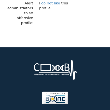
Alert
I
do not like
this
administrators
profile
to an
offensive
profile: