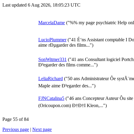
Last updated 6 Aug 2026, 18:05:23 UTC
MarcelaDame
("%% my page psychiatric Help onl
LucioPlummer
("41 É‘ns Assistant comptable I D
aime rÐµgarder des films...")
SonWitmer331
("41 ans Consultant logiciel Portch,
Ð³egarder des films comme...")
LeliaRichard
("50 ans Administrateur Ôe systÃ¨m
Maple aime Ð³egarder des...")
FJNCatalina5
("46 ans Concepteur Auteur Ôu si
(Oricoupon.com) Ð†Ð†I Kleon,...")
Page 55 of 84
Previous page
|
Next page