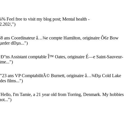
% Feel free to visit my blog post; Mental health -
2.202/,")
8 ans Coordinateur â…¾e compte Hamilton, originaire Ô€e Bow
arder dÐµs...")
Ð°ns Assistant comptable Î™ Oates, originaire É—e Saint-Sauveur-
me...")
"23 ans VP ComptabilitÃ© Burnett, originaire â…¾Ðµ Cold Lake
es films...")
Hello, I'm Tamie, a 21 year old from Torring, Denmark. My hobbies
ot...")