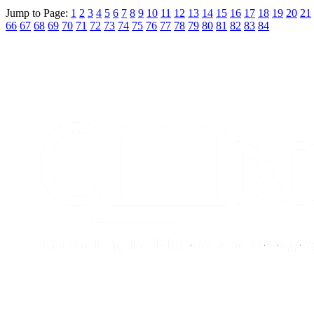
Jump to Page:
1
2
3
4
5
6
7
8
9
10
11
12
13
14
15
16
17
18
19
20
21
66
67
68
69
70
71
72
73
74
75
76
77
78
79
80
81
82
83
84