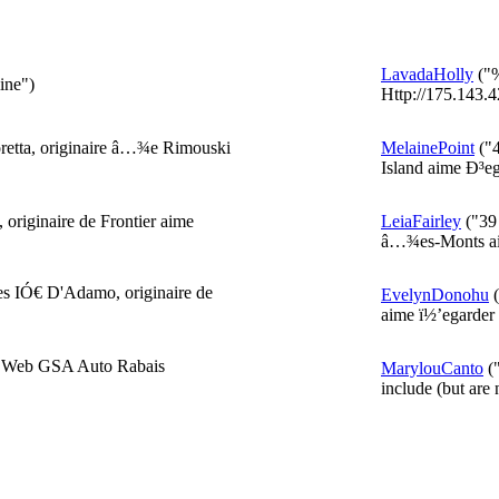
LavadaHolly
("%
ine")
Http://175.143.4
oretta, originaire â…¾e Rimouski
MelainePoint
("4
Island aime Ð³eg
 originaire de Frontier aime
LeiaFairley
("39 
â…¾es-Monts ai
es IÓ€ D'Adamo, originaire de
EvelynDonohu
(
aime ï½’egarder d
te Web GSA Auto Rabais
MarylouCanto
("
include (but are n