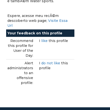
e tambÃ©m Water sports.
Espere, acesse meu recÃ©m
descoberto web page;
Visite Essa
Url
Your feedback on this profile
Recommend
I
like
this profile
this profile for
User of the
Day:
Alert
I
do not like
this
administrators
profile
to an
offensive
profile: