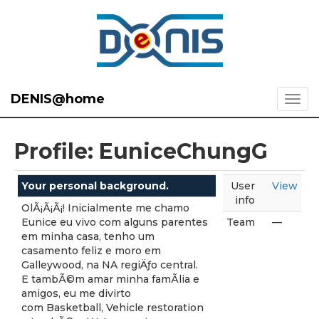
DENIS@home
Profile: EuniceChungG
Your personal background.
User
View
info
OlÃ¡Ã¡Ã¡! Inicialmente me chamo
Eunice eu vivo com alguns parentes
Team
—
em minha casa, tenho um
casamento feliz e moro em
Galleywood, na NA regiÄƒo central.
E tambÃ©m amar minha famÃ­lia e
amigos, eu me divirto
com Basketball, Vehicle restoration