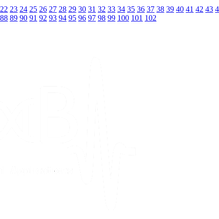
22
23
24
25
26
27
28
29
30
31
32
33
34
35
36
37
38
39
40
41
42
43
4
88
89
90
91
92
93
94
95
96
97
98
99
100
101
102