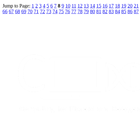
Jump to Page:
1
2
3
4
5
6
7
8
9
10
11
12
13
14
15
16
17
18
19
20
21
66
67
68
69
70
71
72
73
74
75
76
77
78
79
80
81
82
83
84
85
86
87