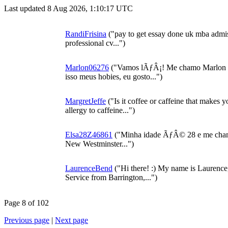
Last updated 8 Aug 2026, 1:10:17 UTC
RandiFrisina
("pay to get essay done uk mba admiss
professional cv...")
Marlon06276
("Vamos lÃƒÂ¡! Me chamo Marlon e
isso meus hobies, eu gosto...")
MargretJeffe
("Is it coffee or caffeine that makes
allergy to caffeine...")
Elsa28Z46861
("Minha idade ÃƒÂ© 28 e me cham
New Westminster...")
LaurenceBend
("Hi there! :) My name is Laurence,
Service from Barrington,...")
Page 8 of 102
Previous page
|
Next page