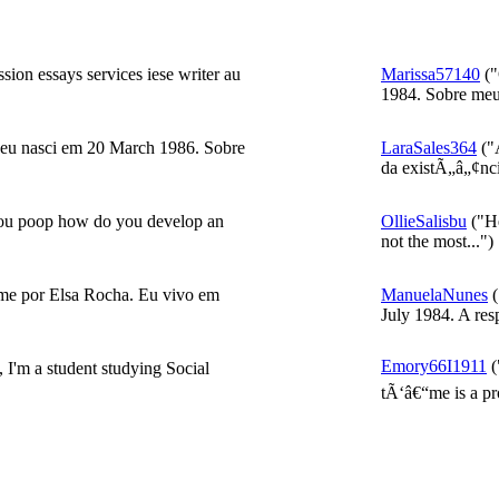
ion essays services iese writer au
Marissa57140
("
1984. Sobre meus
u nasci em 20 March 1986. Sobre
LaraSales364
("
da existÃ„â„¢nci
 you poop how do you develop an
OllieSalisbu
("He
not the most...")
e por Elsa Rocha. Eu vivo em
ManuelaNunes
(
July 1984. A res
Emory66I1911
(
 I'm a student studying Social
tÃ‘â€“me is a pr