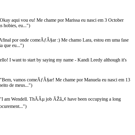
Okay aqui vou eu! Me chame por Marissa eu nasci em 3 October
 hobies, eu...")
Afinal por onde comeÃƒÂ§ar :) Me chamo Lara, estou em uma fase
a que eu...")
llo! I want to start by saying my name - Kandi Leedy although it's
"Bem, vamos comeÃƒÂ§ar! Me chame por Manuela eu nasci em 13
peito de meus...")
"I am Wendell. ThÃÂµ job ÃŽâ„¢ have been occupying a long
ocurement...")