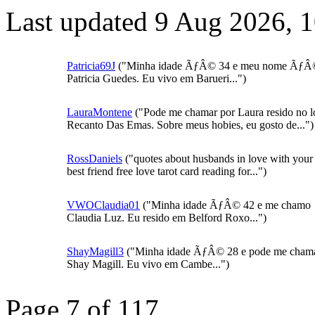
Last updated 9 Aug 2026, 
Patricia69J
("Minha idade ÃƒÂ© 34 e meu nome Ãƒ
Patricia Guedes. Eu vivo em Barueri...")
LauraMontene
("Pode me chamar por Laura resido no l
Recanto Das Emas. Sobre meus hobies, eu gosto de...")
RossDaniels
("quotes about husbands in love with your
best friend free love tarot card reading for...")
VWOClaudia01
("Minha idade ÃƒÂ© 42 e me chamo
Claudia Luz. Eu resido em Belford Roxo...")
ShayMagill3
("Minha idade ÃƒÂ© 28 e pode me chama
Shay Magill. Eu vivo em Cambe...")
Page 7 of 117