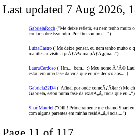
Last updated 7 Aug 2026, 
GabrielaRoch
("Me deixe refletir, eu nem tenho muito 
contar sobre isso mim. Por fim sou uma...")
LuizaCastro
("Me deixe pensar, eu nem tenho muito o 
manifestar visite a prÃƒÂ³xima pÃƒÂ¡gina...")
LauraCardoso
("Hm.... bem... :) Meu nome ÃƒÂ© Laur
estou em uma fase da vida que eu me dedico aos...")
Gabriela22D4
("Afinal por onde comeÃƒÂ§ar :) Me c
Gabriela, estou numa fase da existÃ„â„¢ncia que eu...")
ShariMauriel
("Oiiii! Primeiramente me chamo Shari eu
com alguns parentes em minha residÃ„â„¢ncia,...")
Page 11 of 117