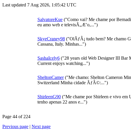
Last updated 7 Aug 2026, 1:05:42 UTC
SalvatoreKue
("Como vai? Me chame por Bernadin
eu amo web e televisÃ„Æ’o,...")
SkyeCraney98
("OlÃƒÂ¡ tudo bem? Me chamo Glad
Cassana, Italy. Minhas...")
SashaIcely6
("28 years old Web Designer III Bar 
Current enjoys watching...")
SheltonCamer
("Me chamo: Shelton Cameron Minh
Switzerland Minha cidade ÃƒÂ©:...")
ShirleenG90
("Me chame por Shirleen e vivo em U
tenho apenas 22 anos e...")
Page 44 of 224
Previous page
|
Next page