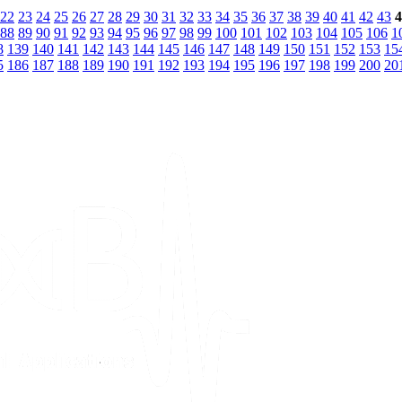
22
23
24
25
26
27
28
29
30
31
32
33
34
35
36
37
38
39
40
41
42
43
4
88
89
90
91
92
93
94
95
96
97
98
99
100
101
102
103
104
105
106
1
8
139
140
141
142
143
144
145
146
147
148
149
150
151
152
153
15
5
186
187
188
189
190
191
192
193
194
195
196
197
198
199
200
20