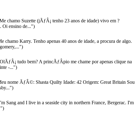
Me chamo Suzette (jÃƒÂ¡ tenho 23 anos de idade) vivo em ?
 Oi ensino de...")
e chamo Karry. Tenho apenas 40 anos de idade, a procura de algo.
omery,...")
OlÃƒÂ¡ tudo bem? A princÃƒÂ­pio me chame por apenas clique na
te -...")
eu nome ÃƒÂ©: Shasta Quilty Idade: 42 Origem: Great Britain Sou
by...")
'm Sang and I live in a seaside city in northern France, Bergerac. I'm
.")