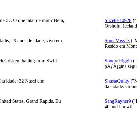
e :D. O que falar de mim? Bem,
SuzetteT0928
("
Orshofn, Iceland.
is, 29 anos de idade, vivo em
SoniaVoss13
("M
Resido em Montg
McCrisken, hailing from Swift
SondraHiggin
("
pÃƒÂ¡gina seguin
a idade: 32 Nasci em:
ShastaQuilty
("M
da cidade: Grains
nited States, Grand Rapids. Eu
SangRayner9
("I
40 and I'm will..