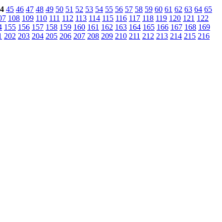
4
45
46
47
48
49
50
51
52
53
54
55
56
57
58
59
60
61
62
63
64
65
07
108
109
110
111
112
113
114
115
116
117
118
119
120
121
122
4
155
156
157
158
159
160
161
162
163
164
165
166
167
168
169
1
202
203
204
205
206
207
208
209
210
211
212
213
214
215
216