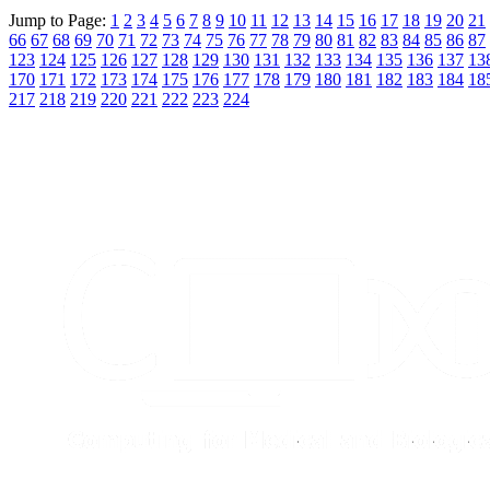
Jump to Page:
1
2
3
4
5
6
7
8
9
10
11
12
13
14
15
16
17
18
19
20
21
66
67
68
69
70
71
72
73
74
75
76
77
78
79
80
81
82
83
84
85
86
87
123
124
125
126
127
128
129
130
131
132
133
134
135
136
137
13
170
171
172
173
174
175
176
177
178
179
180
181
182
183
184
18
217
218
219
220
221
222
223
224