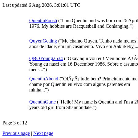
Last updated 6 Aug 2026, 3:01:01 UTC
QuentinFoos6
("I am Quentin and was born on 26 Apri
1976. My hobbies are Racquetball and Conlanging.")
QuyenGetting
("Me chamo Quyen. Tenho nada menos 
anos de idade, em um casamento. Vivo em Aakirkeby,...
QBOYoung2534
("Okay aqui vou eu! Meu nome Ãƒ
Young eu nasci em 16 December 1986. Sobre o assunto
meus...")
QuentinAbend
("OlÃƒÂ¡ tudo bem? Primeiramente me
chame por Quentin eu vivo com alguns parentes em
minha...")
QuentinGarie
("Hello! My name is Quentin and I'm a 2
years old girl from Shannondale.")
Page 3 of 12
Previous page
|
Next page