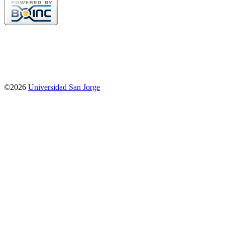
©2026
Universidad San Jorge