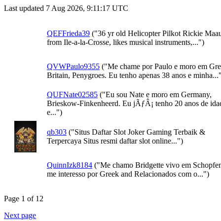
Last updated 7 Aug 2026, 9:11:17 UTC
QEFFrieda39
("36 yr old Helicopter Pilkot Rickie Maa
from Ile-a-la-Crosse, likes musical instruments,...")
QVWPaulo9355
("Me chame por Paulo e moro em Gre
Britain, Penygroes. Eu tenho apenas 38 anos e minha...
QUFNate02585
("Eu sou Nate e moro em Germany,
Brieskow-Finkenheerd. Eu jÃƒÂ¡ tenho 20 anos de ida
e...")
qb303
("Situs Daftar Slot Joker Gaming Terbaik &
Terpercaya Situs resmi daftar slot online...")
QuinnIzk8184
("Me chamo Bridgette vivo em Schopfe
me interesso por Greek and Relacionados com o...")
Page 1 of 12
Next page