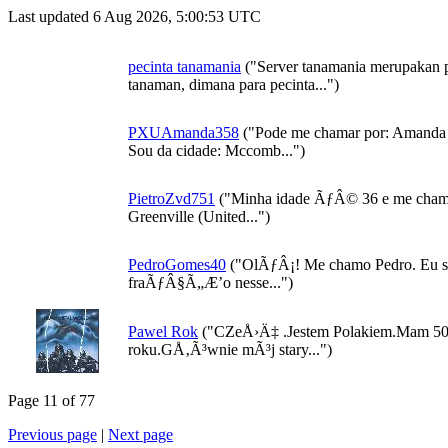
Last updated 6 Aug 2026, 5:00:53 UTC
pecinta tanamania
("Server tanamania merupakan po
tanaman, dimana para pecinta...")
PXUAmanda358
("Pode me chamar por: Amanda C
Sou da cidade: Mccomb...")
PietroZvd751
("Minha idade ÃƒÂ© 36 e me chame
Greenville (United...")
PedroGomes40
("OlÃƒÂ¡! Me chamo Pedro. Eu sou
fraÃƒÂ§Ã„Æ’o nesse...")
Pawel Rok
("CZeÅ›Ä‡ .Jestem Polakiem.Mam 50 
roku.GÅ‚Ã³wnie mÃ³j stary...")
Page 11 of 77
Previous page
|
Next page