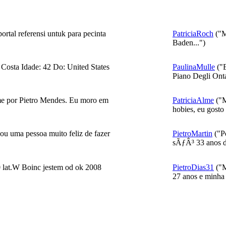
rtal referensi untuk para pecinta
PatriciaRoch
("M
Baden...")
osta Idade: 42 Do: United States
PaulinaMulle
("E
Piano Degli Onta
 por Pietro Mendes. Eu moro em
PatriciaAlme
("M
hobies, eu gosto 
 uma pessoa muito feliz de fazer
PietroMartin
("Po
sÃƒÂ³ 33 anos de
lat.W Boinc jestem od ok 2008
PietroDias31
("M
27 anos e minha