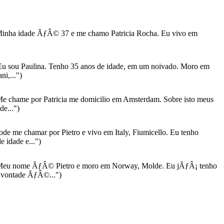
inha idade ÃƒÂ© 37 e me chamo Patricia Rocha. Eu vivo em
u sou Paulina. Tenho 35 anos de idade, em um noivado. Moro em
ni,...")
e chame por Patricia me domicilio em Amsterdam. Sobre isto meus
de...")
de me chamar por Pietro e vivo em Italy, Fiumicello. Eu tenho
 idade e...")
eu nome ÃƒÂ© Pietro e moro em Norway, Molde. Eu jÃƒÂ¡ tenho
 vontade ÃƒÂ©...")