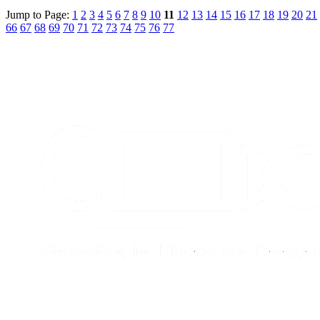
Jump to Page:
1
2
3
4
5
6
7
8
9
10
11
12
13
14
15
16
17
18
19
20
21
66
67
68
69
70
71
72
73
74
75
76
77