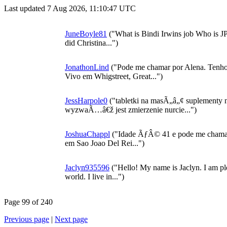
Last updated 7 Aug 2026, 11:10:47 UTC
JuneBoyle81
("What is Bindi Irwins job Who is J
did Christina...")
JonathonLind
("Pode me chamar por Alena. Tenho
Vivo em Whigstreet, Great...")
JessHarpole0
("tabletki na masÃ„â„¢ suplementy
wyzwaÃ…â€ž jest zmierzenie nurcie...")
JoshuaChappl
("Idade ÃƒÂ© 41 e pode me chama
em Sao Joao Del Rei...")
Jaclyn935596
("Hello! My name is Jaclyn. I am plea
world. I live in...")
Page 99 of 240
Previous page
|
Next page