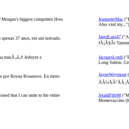
P Morgan's biggest competitor How
JeannetteMac
("H
Also visit my..."
JaredLutz47
("A
 apenas 37 anos, em um noivado.
fÃ¡Â§Âr Tannin
 na masÃ„â„¢ Jednym z
JacquesLordi
("E
Long Sutton, Gre
JayneWeymout
(
r por Reyna Rosanove. Eu moro
ÃÂ½ÃÂ°ÃÂ¸Ã
sed that I can unite to the entire
JeraldFife98
("Mi
Montevaccino (Ita