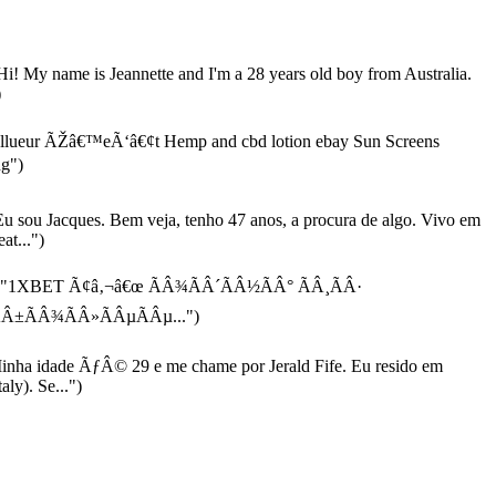
i! My name is Jeannette and I'm a 28 years old boy from Australia.
)
llueur ÃŽâ€™eÃ‘â€¢t Hemp and cbd lotion ebay Sun Screens
g")
u sou Jacques. Bem veja, tenho 47 anos, a procura de algo. Vivo em
at...")
"1XBET Ã¢â‚¬â€œ ÃÂ¾ÃÂ´ÃÂ½ÃÂ° ÃÂ¸ÃÂ·
Â±ÃÂ¾ÃÂ»ÃÂµÃÂµ...")
nha idade ÃƒÂ© 29 e me chame por Jerald Fife. Eu resido em
ly). Se...")