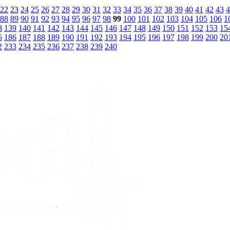
22
23
24
25
26
27
28
29
30
31
32
33
34
35
36
37
38
39
40
41
42
43
4
88
89
90
91
92
93
94
95
96
97
98
99
100
101
102
103
104
105
106
1
8
139
140
141
142
143
144
145
146
147
148
149
150
151
152
153
15
5
186
187
188
189
190
191
192
193
194
195
196
197
198
199
200
20
2
233
234
235
236
237
238
239
240