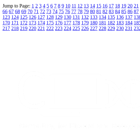
Jump to Page:
1
2
3
4
5
6
7
8
9
10
11
12
13
14
15
16
17
18
19
20
21
66
67
68
69
70
71
72
73
74
75
76
77
78
79
80
81
82
83
84
85
86
87
123
124
125
126
127
128
129
130
131
132
133
134
135
136
137
13
170
171
172
173
174
175
176
177
178
179
180
181
182
183
184
18
217
218
219
220
221
222
223
224
225
226
227
228
229
230
231
23