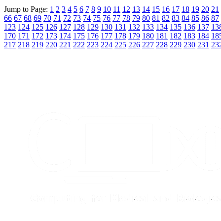
Jump to Page:
1
2
3
4
5
6
7
8
9
10
11
12
13
14
15
16
17
18
19
20
21
66
67
68
69
70
71
72
73
74
75
76
77
78
79
80
81
82
83
84
85
86
87
123
124
125
126
127
128
129
130
131
132
133
134
135
136
137
13
170
171
172
173
174
175
176
177
178
179
180
181
182
183
184
18
217
218
219
220
221
222
223
224
225
226
227
228
229
230
231
23