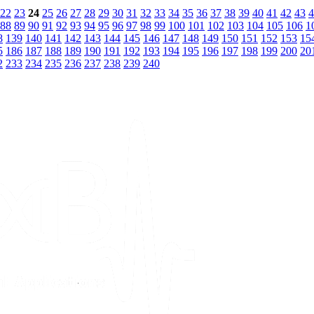
22
23
24
25
26
27
28
29
30
31
32
33
34
35
36
37
38
39
40
41
42
43
4
88
89
90
91
92
93
94
95
96
97
98
99
100
101
102
103
104
105
106
1
8
139
140
141
142
143
144
145
146
147
148
149
150
151
152
153
15
5
186
187
188
189
190
191
192
193
194
195
196
197
198
199
200
20
2
233
234
235
236
237
238
239
240