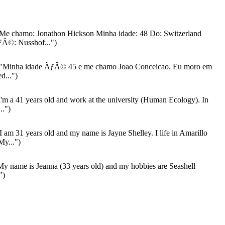
Me chamo: Jonathon Hickson Minha idade: 48 Do: Switzerland
Â©: Nusshof...")
"Minha idade ÃƒÂ© 45 e me chamo Joao Conceicao. Eu moro em
d...")
'm a 41 years old and work at the university (Human Ecology). In
..")
I am 31 years old and my name is Jayne Shelley. I life in Amarillo
My...")
y name is Jeanna (33 years old) and my hobbies are Seashell
")