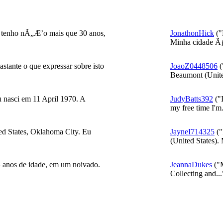
tenho nÃ„Æ’o mais que 30 anos,
JonathonHick
("
Minha cidade Ãƒ
tante o que expressar sobre isto
JoaoZ0448506
(
Beaumont (Unite
 nasci em 11 April 1970. A
JudyBatts392
("I
my free time I'm.
d States, Oklahoma City. Eu
JayneI714325
("
(United States). 
anos de idade, em um noivado.
JeannaDukes
("M
Collecting and...