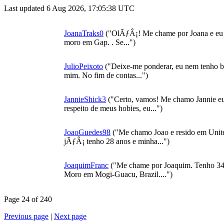
Last updated 6 Aug 2026, 17:05:38 UTC
JoanaTraks0
("OlÃƒÂ¡! Me chame por Joana e eu 
moro em Gap. . Se...")
JulioPeixoto
("Deixe-me ponderar, eu nem tenho bas
mim. No fim de contas...")
JannieShick3
("Certo, vamos! Me chamo Jannie eu
respeito de meus hobies, eu...")
JoaoGuedes98
("Me chamo Joao e resido em Unite
jÃƒÂ¡ tenho 28 anos e minha...")
JoaquimFranc
("Me chame por Joaquim. Tenho 34 
Moro em Mogi-Guacu, Brazil....")
Page 24 of 240
Previous page
|
Next page