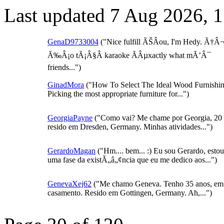
Last updated 7 Aug 2026, 
GenaD9733004
("Nice fulfill ÃŠÂou, I'm Hedy. Ã†Â
Ã‰Â¡o tÃ¡Â§Â karaoke ÃÂµxactly what mÃ’Â¯
friends...")
GinadMora
("How To Select The Ideal Wood Furnishi
Picking the most appropriate furniture for...")
GeorgiaPayne
("Como vai? Me chame por Georgia, 20 
resido em Dresden, Germany. Minhas atividades...")
GerardoMagan
("Hm.... bem... :) Eu sou Gerardo, esto
uma fase da existÃ„â„¢ncia que eu me dedico aos...")
GenevaXej62
("Me chamo Geneva. Tenho 35 anos, e
casamento. Resido em Gottingen, Germany. Ah,...")