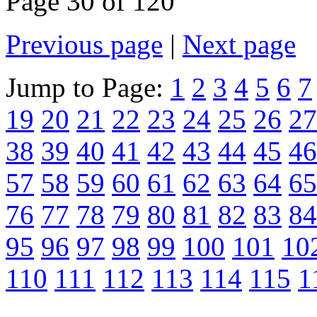
Page 30 of 120
Previous page
|
Next page
Jump to Page:
1
2
3
4
5
6
7
19
20
21
22
23
24
25
26
27
38
39
40
41
42
43
44
45
46
57
58
59
60
61
62
63
64
65
76
77
78
79
80
81
82
83
84
95
96
97
98
99
100
101
10
110
111
112
113
114
115
1