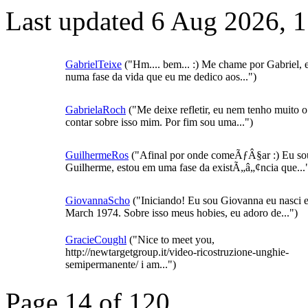
Last updated 6 Aug 2026, 
GabrielTeixe
("Hm.... bem... :) Me chame por Gabriel, 
numa fase da vida que eu me dedico aos...")
GabrielaRoch
("Me deixe refletir, eu nem tenho muito 
contar sobre isso mim. Por fim sou uma...")
GuilhermeRos
("Afinal por onde comeÃƒÂ§ar :) Eu so
Guilherme, estou em uma fase da existÃ„â„¢ncia que...
GiovannaScho
("Iniciando! Eu sou Giovanna eu nasci 
March 1974. Sobre isso meus hobies, eu adoro de...")
GracieCoughl
("Nice to meet you,
http://newtargetgroup.it/video-ricostruzione-unghie-
semipermanente/ i am...")
Page 14 of 120