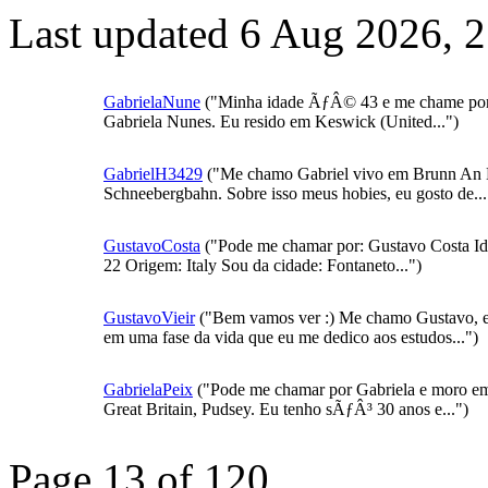
Last updated 6 Aug 2026, 
GabrielaNune
("Minha idade ÃƒÂ© 43 e me chame po
Gabriela Nunes. Eu resido em Keswick (United...")
GabrielH3429
("Me chamo Gabriel vivo em Brunn An
Schneebergbahn. Sobre isso meus hobies, eu gosto de...
GustavoCosta
("Pode me chamar por: Gustavo Costa Id
22 Origem: Italy Sou da cidade: Fontaneto...")
GustavoVieir
("Bem vamos ver :) Me chamo Gustavo, e
em uma fase da vida que eu me dedico aos estudos...")
GabrielaPeix
("Pode me chamar por Gabriela e moro e
Great Britain, Pudsey. Eu tenho sÃƒÂ³ 30 anos e...")
Page 13 of 120